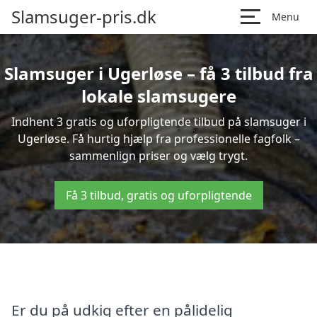
Slamsuger-pris.dk
Menu
Slamsuger i Ugerløse – få 3 tilbud fra
lokale slamsugere
Indhent 3 gratis og uforpligtende tilbud på slamsuger i
Ugerløse. Få hurtig hjælp fra professionelle fagfolk –
sammenlign priser og vælg trygt.
Få 3 tilbud, gratis og uforpligtende
Er du på udkig efter en pålidelig