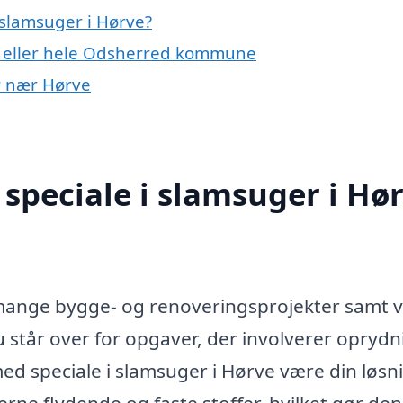
slamsuger i Hørve?
e eller hele Odsherred kommune
er nær Hørve
speciale i slamsuger i Hø
mange bygge- og renoveringsprojekter samt 
u står over for opgaver, der involverer oprydn
 med speciale i slamsuger i Hørve være din løsn
jerne flydende og faste stoffer, hvilket gør den