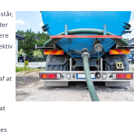
står,
der
ere
ektiv
af at
at
res