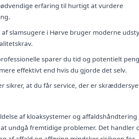
ødvendige erfaring til hurtigt at vurdere
ing.
af slamsugere i Hørve bruger moderne udsty
litetskrav.
rofessionelle sparer du tid og potentielt pen
ere effektivt end hvis du gjorde det selv.
 sikrer, at du får service, der er skræddersyet
ldelse af kloaksystemer og affaldshåndtering 
or at undgå fremtidige problemer. Det handler
g af affald og afføring mindsker risikoen for