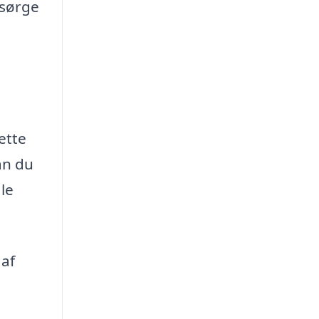
 sørge
ette
an du
le
 af