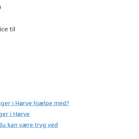
a
ce til
uger i Hørve hjælpe med?
ger i Hørve
 du kan være tryg ved