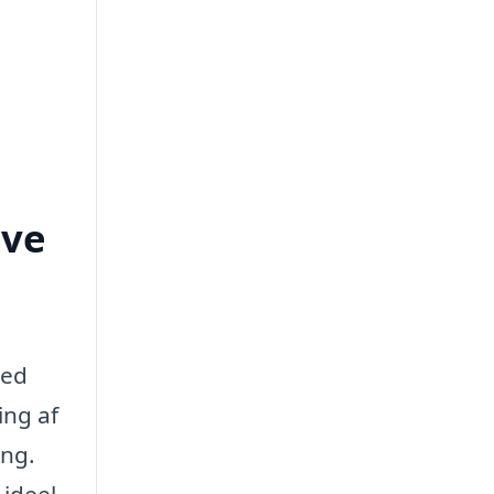
rve
ved
ing af
ing.
 ideel