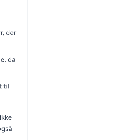
r, der
ge, da
 til
ikke
 også