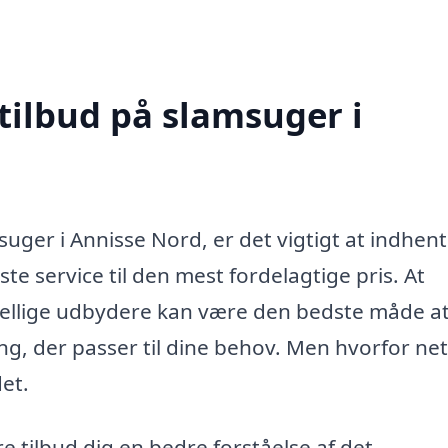
tilbud på slamsuger i
suger i Annisse Nord, er det vigtigt at indhen
dste service til den mest fordelagtige pris. At
kellige udbydere kan være den bedste måde a
ng, der passer til dine behov. Men hvorfor ne
det.
re tilbud dig en bedre forståelse af det