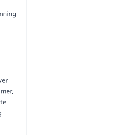
mning
ver
emer,
fte
g