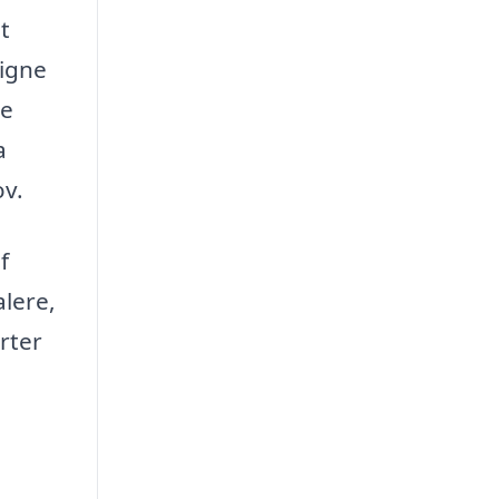
t
ligne
te
a
ov.
f
alere,
erter