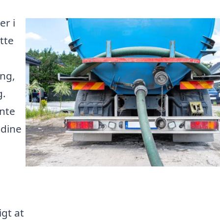
er i
tte
ng,
g.
ente
 dine
gt at