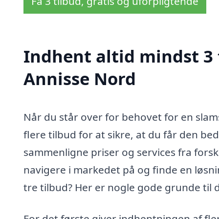
Få 3 tilbud, gratis og uforpligtende
Indhent altid mindst 3 
Annisse Nord
Når du står over for behovet for en slam
flere tilbud for at sikre, at du får den be
sammenligne priser og services fra fors
navigere i markedet på og finde en løsni
tre tilbud? Her er nogle gode grunde til 
For det første giver indhentningen af fle