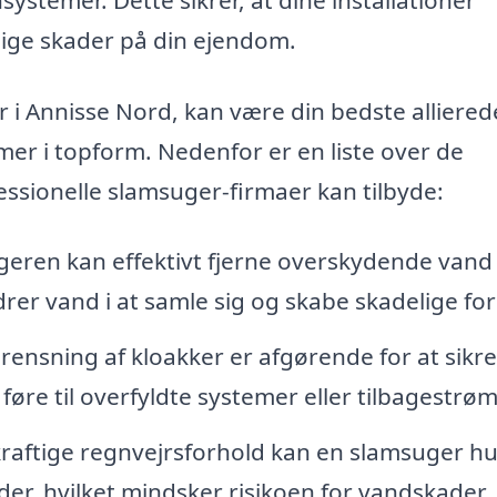
lige skader på din ejendom.
r i Annisse Nord, kan være din bedste alliered
mer i topform. Nedenfor er en liste over de
essionelle slamsuger-firmaer kan tilbyde:
eren kan effektivt fjerne overskydende vand
drer vand i at samle sig og skabe skadelige fo
ensning af kloakker er afgørende for at sikre
 føre til overfyldte systemer eller tilbagestrø
kraftige regnvejrsforhold kan en slamsuger hu
r, hvilket mindsker risikoen for vandskader.