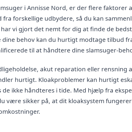
slamsuger i Annisse Nord, er der flere faktorer a
bud fra forskellige udbydere, så du kan sammen
 har vi gjort det nemt for dig at finde de beds
te dine behov kan du hurtigt modtage tilbud fr
valificerede til at håndtere dine slamsuger-beh
ligeholdelse, akut reparation eller rensning a
ndler hurtigt. Kloakproblemer kan hurtigt esk
is de ikke håndteres i tide. Med hjælp fra eksp
u være sikker på, at dit kloaksystem fungerer
 omkostninger.