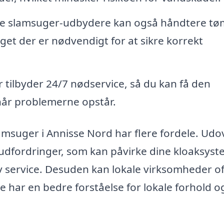
le slamsuger-udbydere kan også håndtere tø
get der er nødvendigt for at sikre korrekt
tilbyder 24/7 nødservice, så du kan få den
når problemerne opstår.
lamsuger i Annisse Nord har flere fordele. Udo
 udfordringer, som kan påvirke dine kloaksyst
v service. Desuden kan lokale virksomheder o
e har en bedre forståelse for lokale forhold o