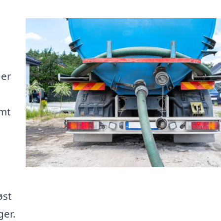
 er
emt
øst
ger.