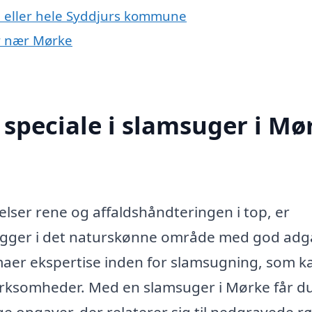
e eller hele Syddjurs kommune
er nær Mørke
speciale i slamsuger i Mø
lser rene og affaldshåndteringen i top, er
ligger i det naturskønne område med god ad
firmaer ekspertise inden for slamsugning, som k
irksomheder. Med en slamsuger i Mørke får d
ge opgaver, der relaterer sig til nedgravede rø