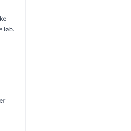
kke
e løb.
er