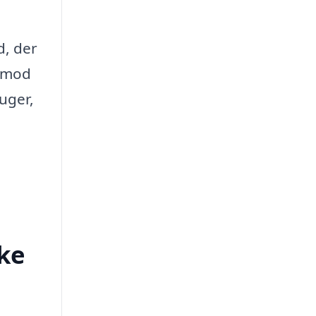
d, der
t mod
uger,
ke