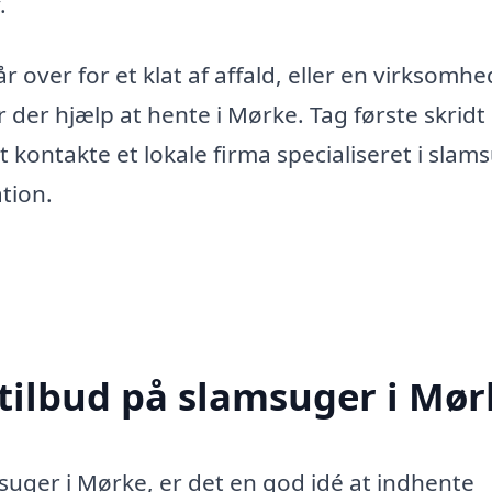
.
 over for et klat af affald, eller en virksomhe
r der hjælp at hente i Mørke. Tag første skrid
 kontakte et lokale firma specialiseret i slams
ation.
 tilbud på slamsuger i Mør
suger i Mørke, er det en god idé at indhente