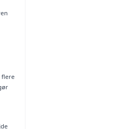
ren
 flere
gør
jde