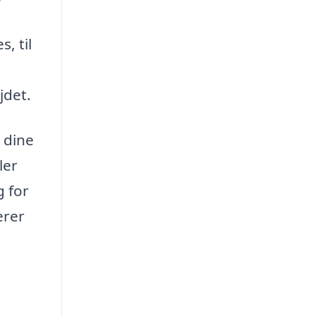
, til
jdet.
 dine
ler
g for
erer