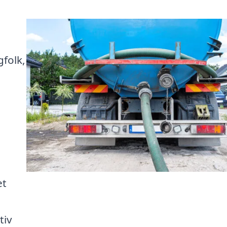
gfolk,
et
tiv