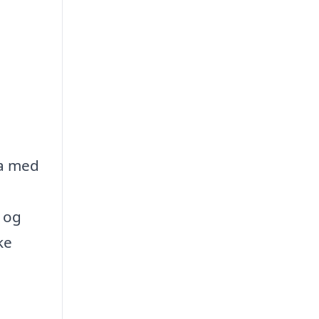
ma med
e og
ke