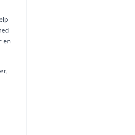
ælp
 med
r en
er,
e