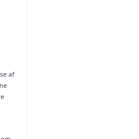
se af
gne
re
t om