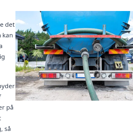
de det
m kan
a
ig
lbyder
f
er på
t
g, så