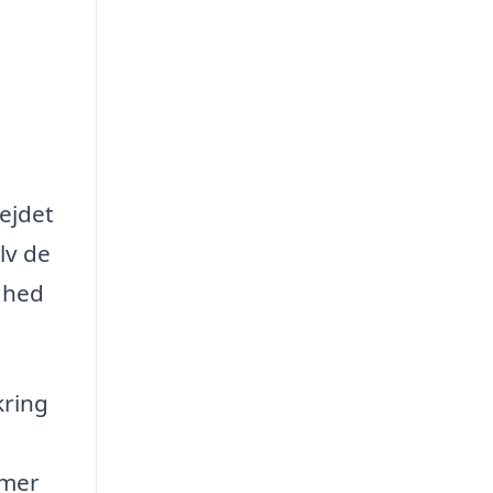
bejdet
lv de
yghed
kring
emer