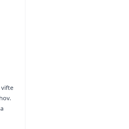
vifte
hov.
ra