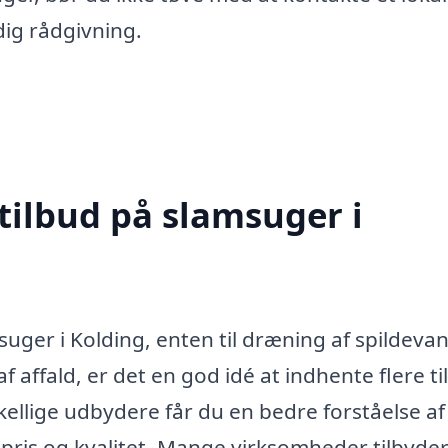
dig rådgivning.
tilbud på slamsuger i
uger i Kolding, enten til dræning af spildeva
 affald, er det en god idé at indhente flere ti
kellige udbydere får du en bedre forståelse af
 pris og kvalitet. Mange virksomheder tilbyde