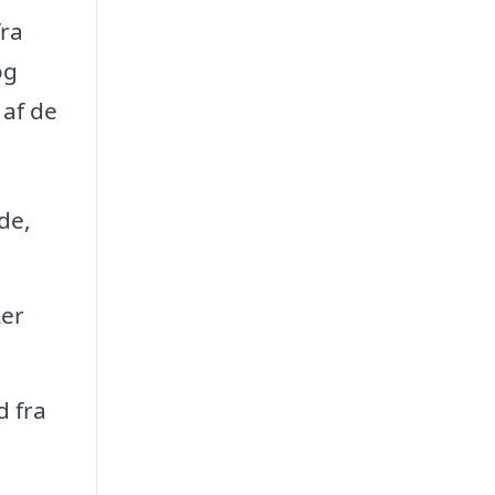
fra
og
 af de
de,
ker
d fra