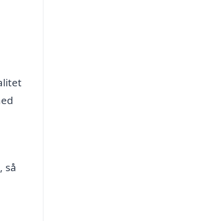
litet
hed
, så