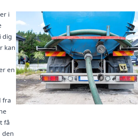
er i
e
 dig
er kan
 er en
 fra
gne
t få
å den