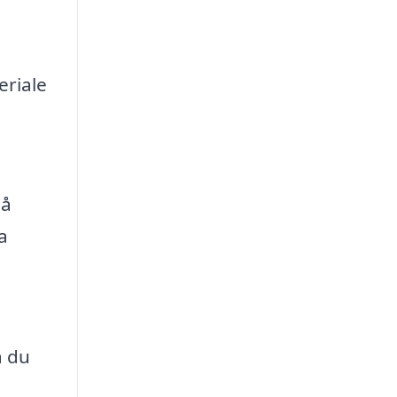
eriale
på
a
å du