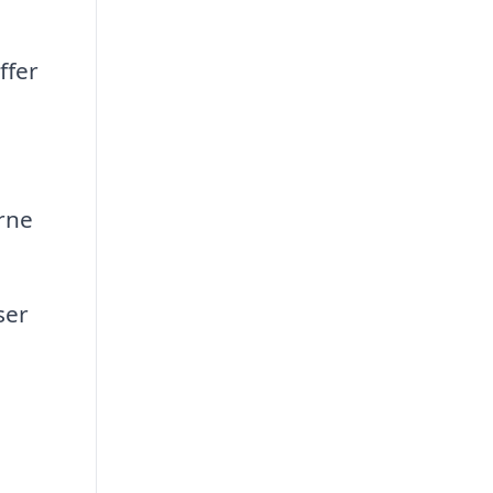
ffer
rne
ser