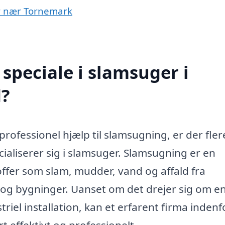
er nær Tornemark
speciale i slamsuger i
?
rofessionel hjælp til slamsugning, er der fler
cialiserer sig i slamsuger. Slamsugning er en
offer som slam, mudder, vand og affald fra
r og bygninger. Uanset om det drejer sig om e
riel installation, kan et erfarent firma indenf
t effektivt og professionelt.