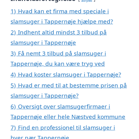
1)
Hvad kan et firma med speciale i
slamsuger i Tappernøje hjælpe med?
2)
Indhent altid mindst 3 tilbud på
slamsuger i Tappernøje
3)
Få nemt 3 tilbud på slamsuger i
Tappernøje, du kan være tryg ved
4)
Hvad koster slamsuger i Tappernøje?
5)
Hvad er med til at bestemme prisen på
slamsuger i Tappernøje?
6)
Oversigt over slamsugerfirmaer i
Tappernøje eller hele Næstved kommune
7)
Find en professionel til slamsuger i
byer nær Tappernøje