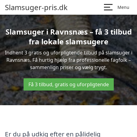
Slamsuger-pris.dk
Menu
Slamsuger i Ravnsnæs – få 3 tilbud
fra lokale slamsugere
Indhent 3 gratis og uforpligtende tilbud på slamsuger i
Ravnsnæs. Få hurtig hjælp fra professionelle fagfolk –
sammenlign priser og vælg trygt.
Få 3 tilbud, gratis og uforpligtende
Er du på udkig efter en pålidelig