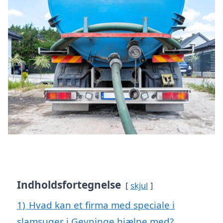
Indholdsfortegnelse
skjul
1)
Hvad kan et firma med speciale i
slamsuger i Gevninge hjælpe med?