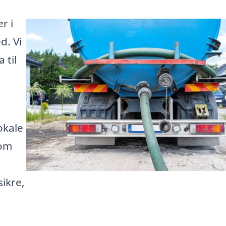
r i
d. Vi
 til
okale
 om
sikre,