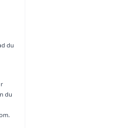
vad du
ar
an du
dom.