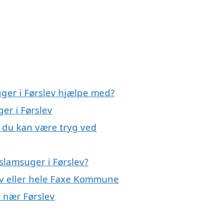
uger i Førslev hjælpe med?
er i Førslev
, du kan være tryg ved
slamsuger i Førslev?
ev eller hele Faxe Kommune
r nær Førslev