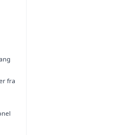
gang
er fra
onel