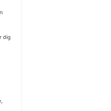
en
r dig
.
e,