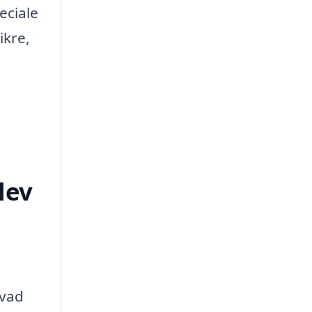
eciale
ikre,
lev
hvad