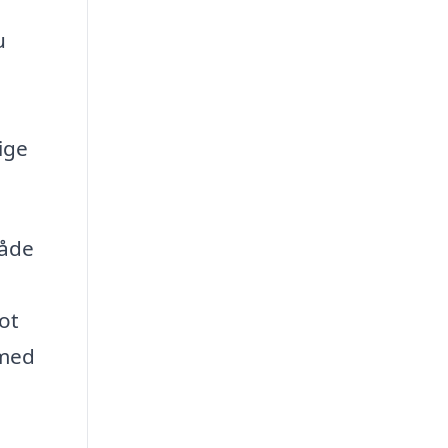
u
ige
både
ot
 med