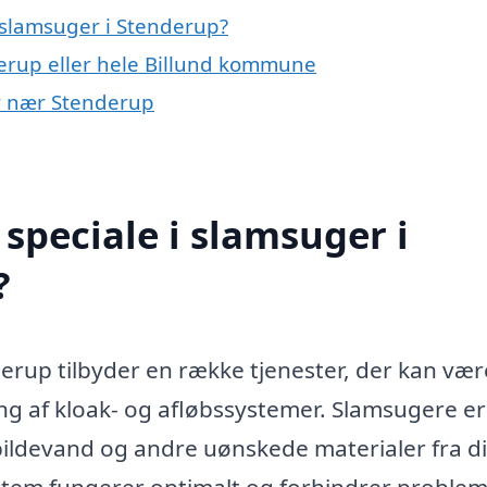
 slamsuger i Stenderup?
erup eller hele Billund kommune
er nær Stenderup
speciale i slamsuger i
?
derup tilbyder en række tjenester, der kan vær
ng af kloak- og afløbssystemer. Slamsugere er
 spildevand og andre uønskede materialer fra d
ksystem fungerer optimalt og forhindrer proble