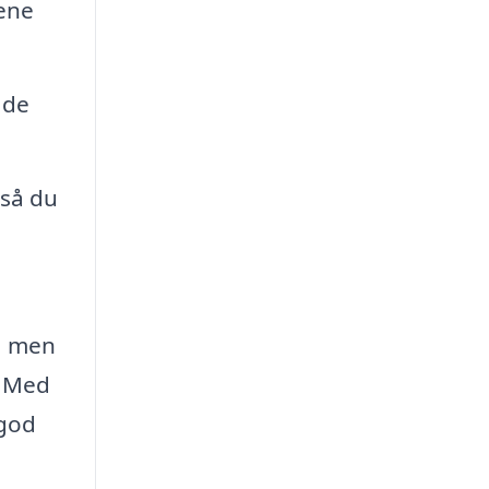
ene
ade
 så du
r, men
. Med
 god