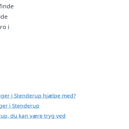
 finde
ide
ro i
uger i Stenderup hjælpe med?
ger i Stenderup
rup, du kan være tryg ved