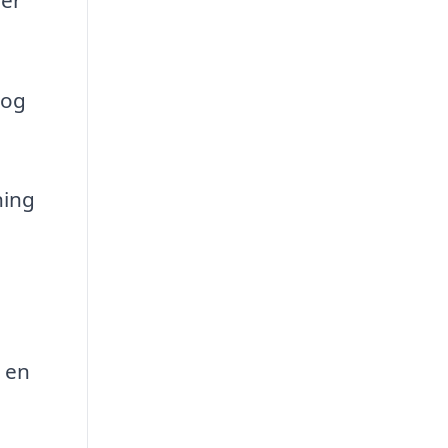
 og
ning
 en