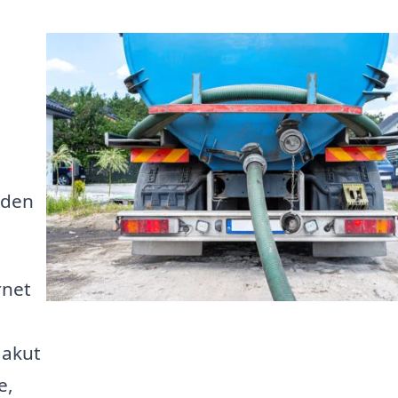
e
 den
rnet
 akut
e,