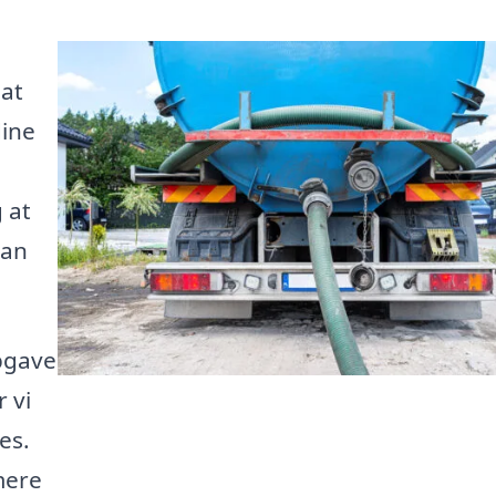
 at
dine
 at
kan
.
pgave
 vi
es.
mere