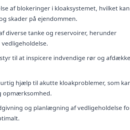
else af blokeringer i kloaksystemet, hvilket ka
r og skader på ejendommen.
f diverse tanke og reservoirer, herunder
 vedligeholdelse.
yr til at inspicere indvendige rør og afdækk
urtig hjælp til akutte kloakproblemer, som ka
elig opmærksomhed.
givning og planlægning af vedligeholdelse fo
ptimalt.