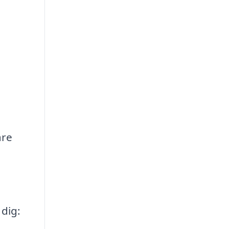
are
 dig: