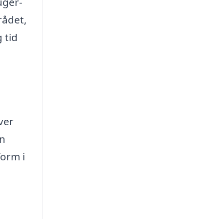
uger-
rådet,
 tid
ver
en
form i