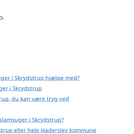
p.
uger i Skrydstrup hjælpe med?
ger i Skrydstrup
trup, du kan være tryg ved
slamsuger i Skrydstrup?
dstrup eller hele Haderslev kommune