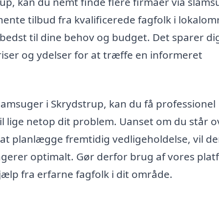
up, kan du nemt finde flere firmaer via slams
hente tilbud fra kvalificerede fagfolk i lokalom
bedst til dine behov og budget. Det sparer dig
ser og ydelser for at træffe en informeret
slamsuger i Skrydstrup, kan du få professionel
l lige netop dit problem. Uanset om du står o
 at planlægge fremtidig vedligeholdelse, vil d
ungerer optimalt. Gør derfor brug af vores plat
jælp fra erfarne fagfolk i dit område.