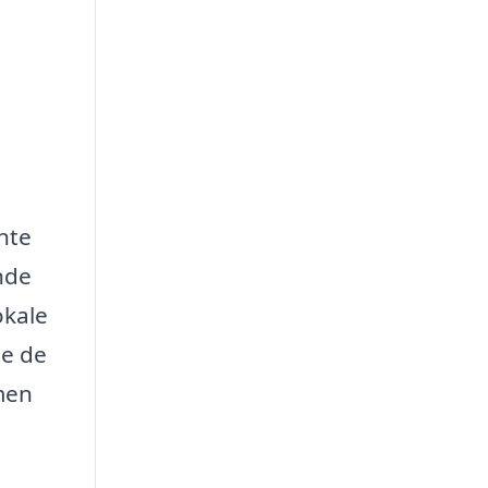
nte
nde
okale
ne de
 men