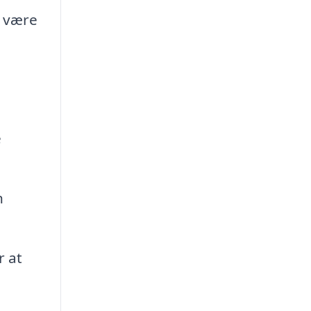
n være
e
n
r at