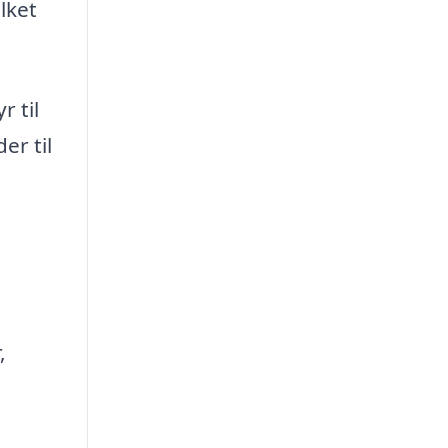
lket
 til
er til
,