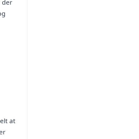
r der
og
elt at
er