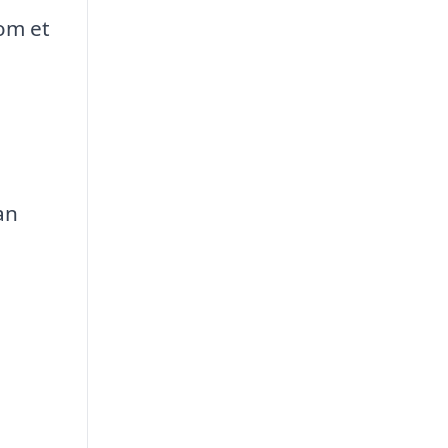
som et
an