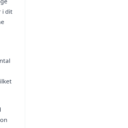
uge
i dit
ne
ntal
ilket
d
ion