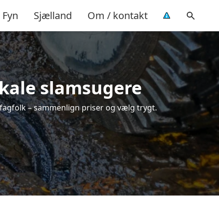
Fyn
Sjælland
Om / kontakt
lokale slamsugere
 fagfolk – sammenlign priser og vælg trygt.