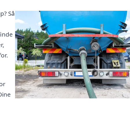
p? Så
finde
r,
or.
or
Dine