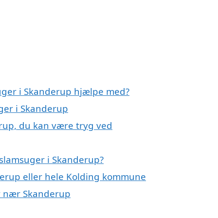
suger i Skanderup hjælpe med?
uger i Skanderup
rup, du kan være tryg ved
 slamsuger i Skanderup?
derup eller hele Kolding kommune
er nær Skanderup