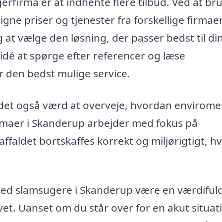
gerfirma er at indhente flere tilbud. Ved at br
e priser og tjenester fra forskellige firmaer 
 at vælge den løsning, der passer bedst til di
 idé at spørge efter referencer og læse
år den bedst mulige service.
det også værd at overveje, hvordan envirome
rmaer i Skanderup arbejder med fokus på
ffaldet bortskaffes korrekt og miljørigtigt, hv
a med slamsugere i Skanderup være en værdiful
vet. Uanset om du står over for en akut situat