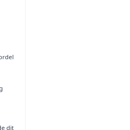
ordel
ig
e dit