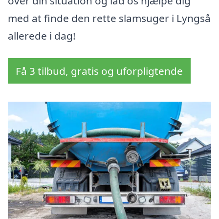
over din situation og lad os hjælpe dig
med at finde den rette slamsuger i Lyngså
allerede i dag!
Få 3 tilbud, gratis og uforpligtende