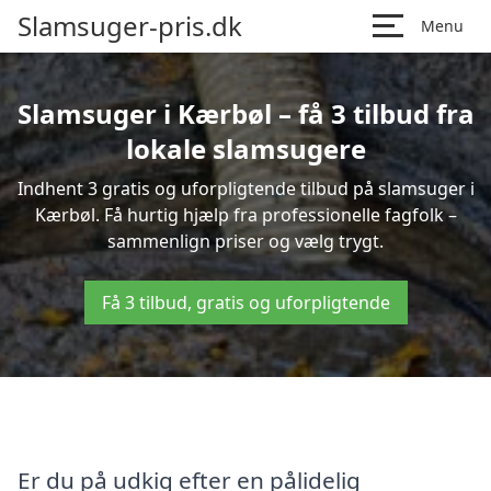
Slamsuger-pris.dk
Menu
Slamsuger i Kærbøl – få 3 tilbud fra
lokale slamsugere
Indhent 3 gratis og uforpligtende tilbud på slamsuger i
Kærbøl. Få hurtig hjælp fra professionelle fagfolk –
sammenlign priser og vælg trygt.
Få 3 tilbud, gratis og uforpligtende
Er du på udkig efter en pålidelig