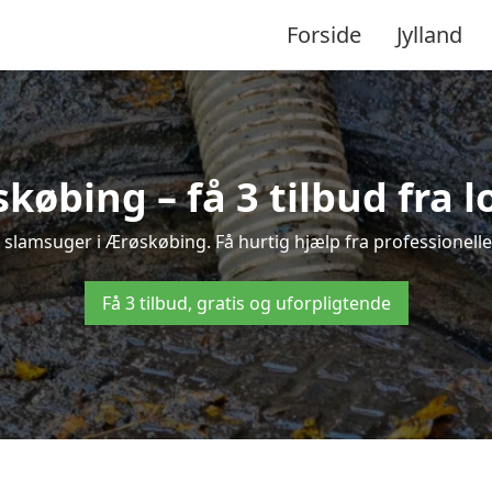
Forside
Jylland
købing – få 3 tilbud fra 
å slamsuger i Ærøskøbing. Få hurtig hjælp fra professionelle
Få 3 tilbud, gratis og uforpligtende