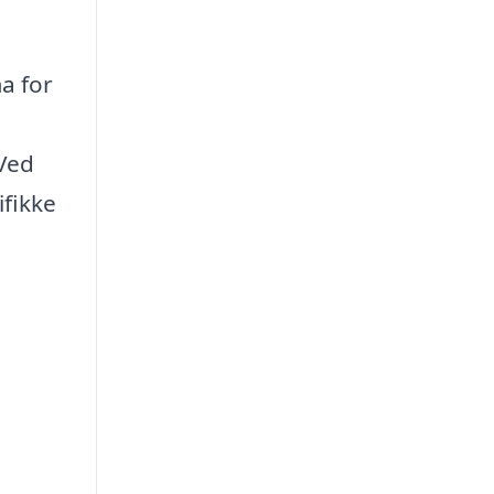
ma for
 Ved
ifikke