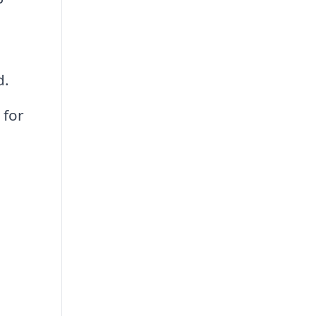
d.
 for