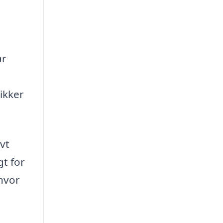
ar
ikker
vt
gt for
hvor