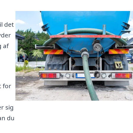
l det
yder
g af
 for
r sig
an du