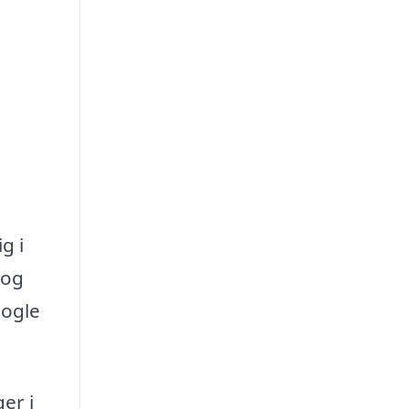
g i
 og
nogle
er i