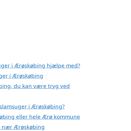
suger i Ærøskøbing hjælpe med?
uger i Ærøskøbing
bing, du kan være tryg ved
 slamsuger i Ærøskøbing?
købing eller hele Ærø kommune
er nær Ærøskøbing