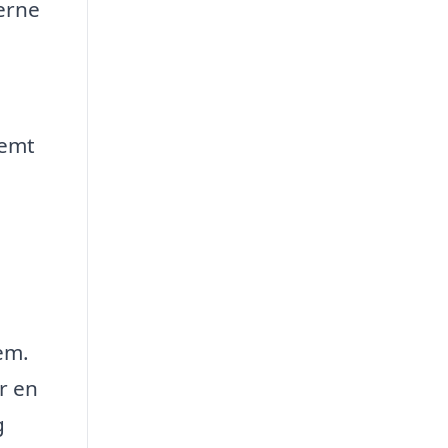
erne
nemt
tem.
r en
g