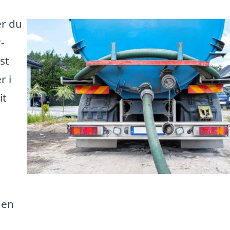
er du
-
st
r i
it
den