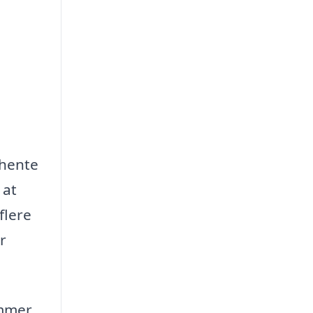
dhente
 at
flere
r
ommer