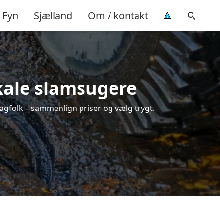
Fyn
Sjælland
Om / kontakt
okale slamsugere
fagfolk – sammenlign priser og vælg trygt.