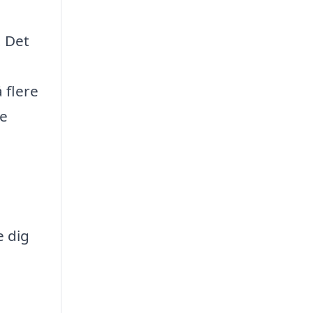
. Det
 flere
ne
e dig