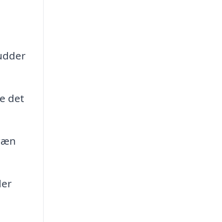
mudder
ne det
ræn
der