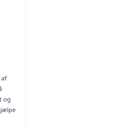
 af
å
t og
hjælpe