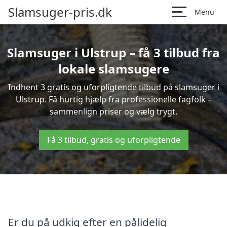
Slamsuger-pris.dk
Menu
Slamsuger i Ulstrup – få 3 tilbud fra
lokale slamsugere
Indhent 3 gratis og uforpligtende tilbud på slamsuger i
Ulstrup. Få hurtig hjælp fra professionelle fagfolk –
sammenlign priser og vælg trygt.
Få 3 tilbud, gratis og uforpligtende
Er du på udkig efter en pålidelig