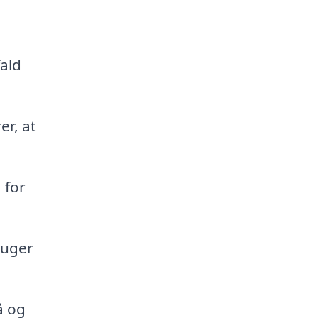
fald
er, at
 for
suger
å og