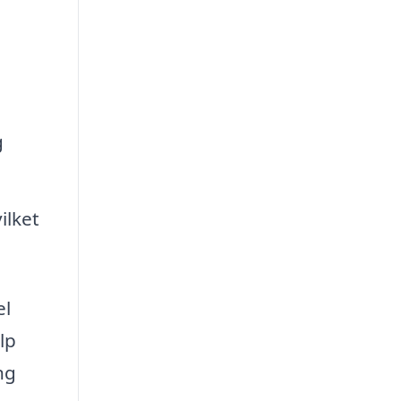
g
ilket
el
lp
ng