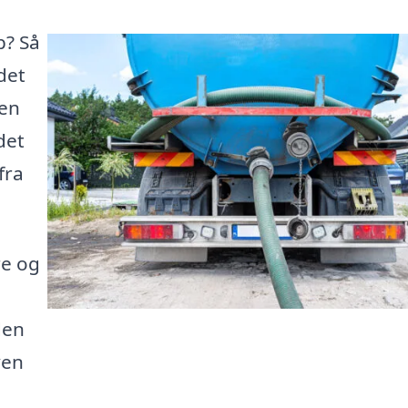
p? Så
det
 en
det
fra
re og
 den
ven