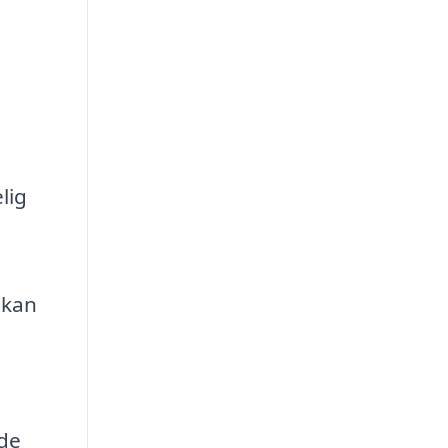
lig
 kan
 de