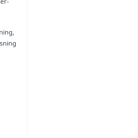
er-
ning,
øsning