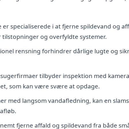
er specialiserede i at fjerne spildevand og af
 tilstopninger og overfyldte systemer.
onel rensning forhindrer dårlige lugte og sikr
ugerfirmaer tilbyder inspektion med kamera
emet, som kan være svære at opdage.
mer med langsom vandafledning, kan en slam
afløb.
emt fjerne affald og spildevand fra både sm