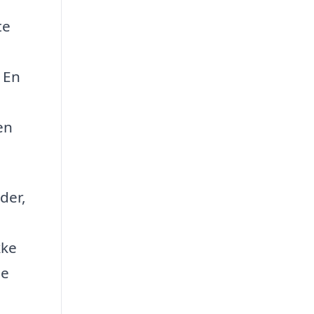
te
 En
en
der,
kke
ne