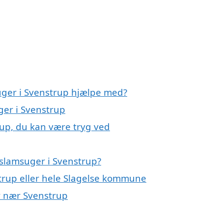
uger i Svenstrup hjælpe med?
ger i Svenstrup
rup, du kan være tryg ved
slamsuger i Svenstrup?
trup eller hele Slagelse kommune
er nær Svenstrup