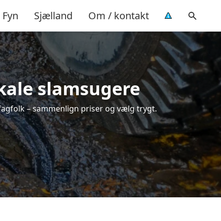
Fyn
Sjælland
Om / kontakt
okale slamsugere
 fagfolk – sammenlign priser og vælg trygt.