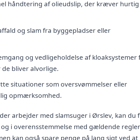
el håndtering af olieudslip, der kræver hurtig
affald og slam fra byggepladser eller
gang og vedligeholdelse af kloaksystemer f
 de bliver alvorlige.
utte situationer som oversvømmelser eller
kelig opmærksomhed.
, der arbejder med slamsuger i Ørslev, kan du 
kt og i overensstemmelse med gældende regle
 men kan også spare penge på lang sigt ved at