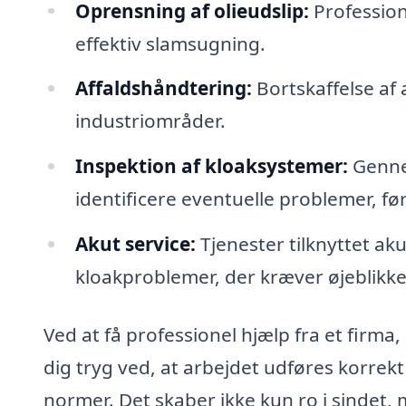
Oprensning af olieudslip:
Profession
effektiv slamsugning.
Affaldshåndtering:
Bortskaffelse af 
industriområder.
Inspektion af kloaksystemer:
Gennem
identificere eventuelle problemer, før
Akut service:
Tjenester tilknyttet ak
kloakproblemer, der kræver øjeblik
Ved at få professionel hjælp fra et firma
dig tryg ved, at arbejdet udføres korre
normer. Det skaber ikke kun ro i sindet,