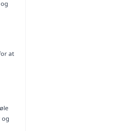
 og
or at
føle
r og