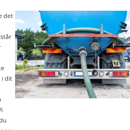
e det
 står
r
te
i dit
n
i
 du