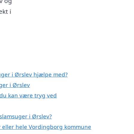
ov og
ekt i
uger i Ørslev hjælpe med?
ger i Ørslev
 du kan være tryg ved
slamsuger i Ørslev?
ev eller hele Vordingborg kommune