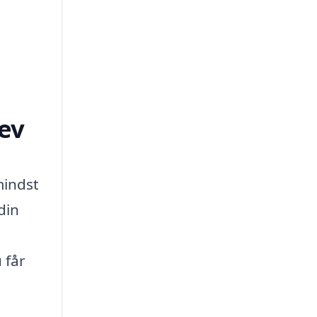
lev
mindst
din
 får