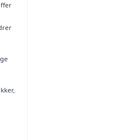
ffer
drer
age
kker,