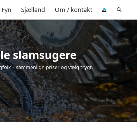
Fyn
Sjælland
Om / kontakt
kale slamsugere
agfolk – sammenlign priser og vælg trygt.