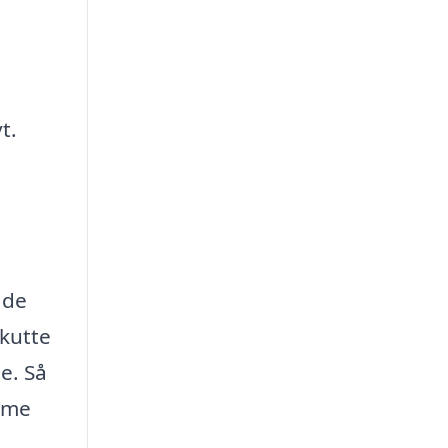
t.
åde
akutte
e. Så
omme