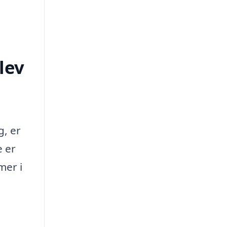
lev
g, er
e er
mer i