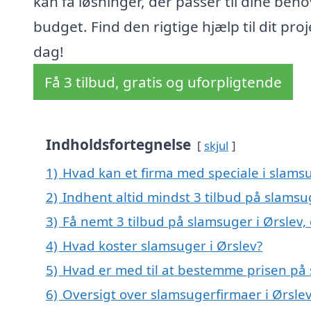
kan få løsninger, der passer til dine beh
budget. Find den rigtige hjælp til dit proj
dag!
Få 3 tilbud, gratis og uforpligtende
Indholdsfortegnelse
skjul
1)
Hvad kan et firma med speciale i slams
2)
Indhent altid mindst 3 tilbud på slamsu
3)
Få nemt 3 tilbud på slamsuger i Ørslev,
4)
Hvad koster slamsuger i Ørslev?
5)
Hvad er med til at bestemme prisen på 
6)
Oversigt over slamsugerfirmaer i Ørsl