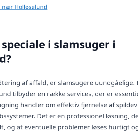
er nær Holløselund
speciale i slamsuger i
d?
tering af affald, er slamsugere uundgåelige. 
und tilbyder en række services, der er essenti
ugning handler om effektiv fjernelse af spilde
øbssystemer. Det er en professionel løsning, d
lt, og at eventuelle problemer løses hurtigt o