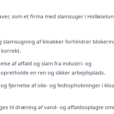
aver, som et firma med slamsuger i Holløselu
slamsugning af kloakker forhindrer blokerin
 korrekt.
else af affald og slam fra industri- og
at opretholde en ren og sikker arbejdsplads.
g fjernelse af olie- og fedtophobninger i kloa
s til dræning af vand- og affaldsoplagte om