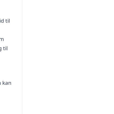
d til
om
 til
n kan