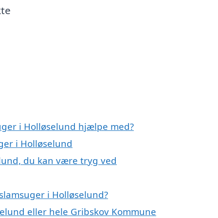
kte
uger i Holløselund hjælpe med?
ger i Holløselund
elund, du kan være tryg ved
slamsuger i Holløselund?
øselund eller hele Gribskov Kommune