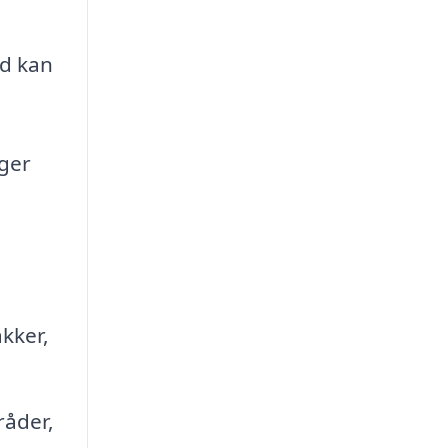
nd kan
ger
kker,
råder,