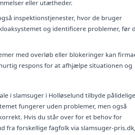
vømmelser eller utætheder.
gså inspektionstjenester, hvor de bruger
 kloaksystemet og identificere problemer, før 
blemer med overløb eller blokeringer kan firma
hurtig respons for at afhjælpe situationen og
 i slamsuger i Holløselund tilbyde pålidelig
ksystemet fungerer uden problemer, men også
korrekt. Hvis du står over for et behov for
fra forskellige fagfolk via slamsuger-pris.dk