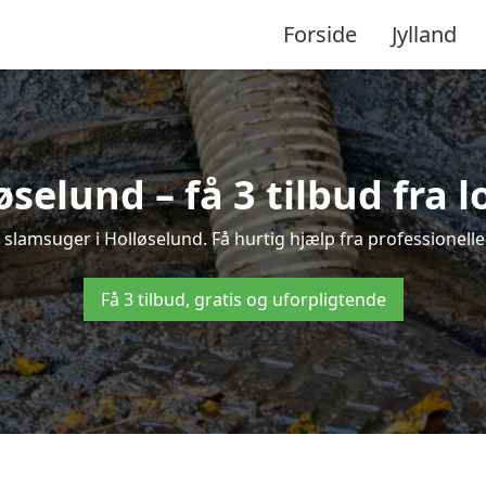
Forside
Jylland
øselund – få 3 tilbud fra 
 slamsuger i Holløselund. Få hurtig hjælp fra professionell
Få 3 tilbud, gratis og uforpligtende