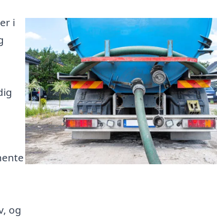
er i
g
dig
hente
v, og