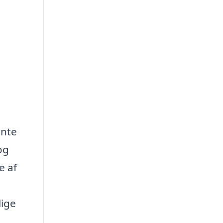
ente
og
e af
lige