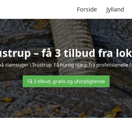
Forside
Jylland
strup – få 3 tilbud fra l
på slamsuger i Trustrup. Få hurtig hjælp fra professionelle 
Få 3 tilbud, gratis og uforpligtende