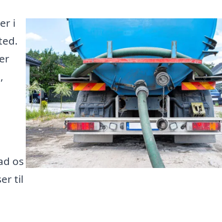
er i
ted.
er
,
lad os
er til