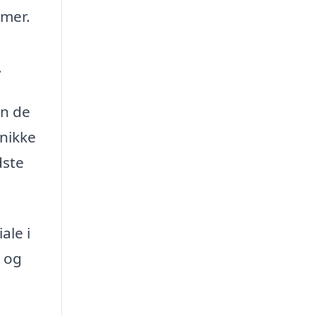
emer.
.
en de
unikke
dste
ale i
g og