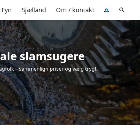
Fyn
Sjælland
Om / kontakt
okale slamsugere
fagfolk – sammenlign priser og vælg trygt.