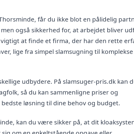
orsminde, får du ikke blot en pålidelig partne
men også sikkerhed for, at arbejdet bliver ud
igtigt at finde et firma, der har den rette erf
aver, lige fra simpel slamsugning til komplekse
orskellige udbydere. På slamsuger-pris.dk kan 
fagfolk, så du kan sammenligne priser og
en bedste løsning til dine behov og budget.
nde, kan du være sikker på, at dit kloaksyste
r sig om en enkeltstående opgave eller