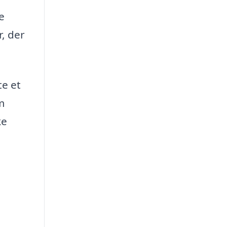
e
, der
te et
m
ke