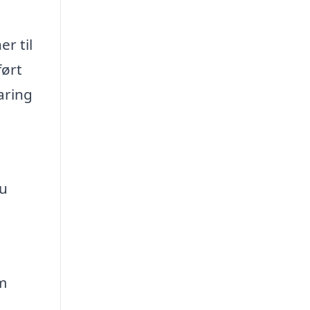
r til
ført
aring
du
m