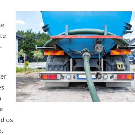
te
ste
-
ver
es
a
de
ad os
e.