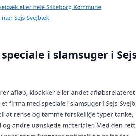
Svejbæk eller hele Silkeborg Kommune
er nær Sejs-Svejbæk
peciale i slamsuger i Sejs
rer afløb, kloakker eller andet afløbsrelateret
 et firma med speciale i slamsuger i Sejs-Svej
l at rense og tømme forskellige typer tanke,
d og andre uønskede materialer. Med den rett
 kloaksystem fungerer optimalt og er frit for