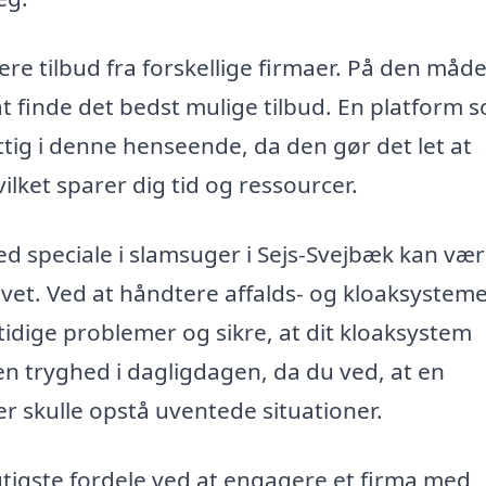
ere tilbud fra forskellige firmaer. På den måd
t finde det bedst mulige tilbud. En platform 
tig i denne henseende, da den gør det let at
vilket sparer dig tid og ressourcer.
d speciale i slamsuger i Sejs-Svejbæk kan væ
livet. Ved at håndtere affalds- og kloaksystem
dige problemer og sikre, at dit kloaksystem
en tryghed i dagligdagen, da du ved, at en
der skulle opstå uventede situationer.
gtigste fordele ved at engagere et firma med