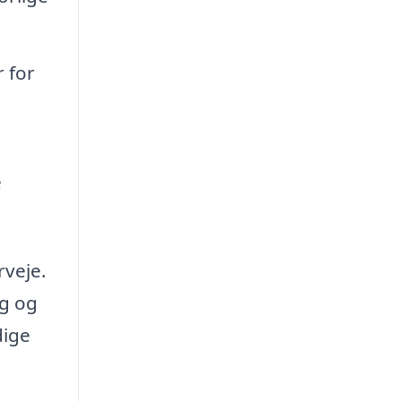
 for
e
rveje.
ng og
dige