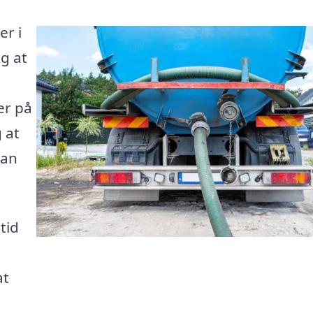
er i
g at
er på
 at
kan
tid
at