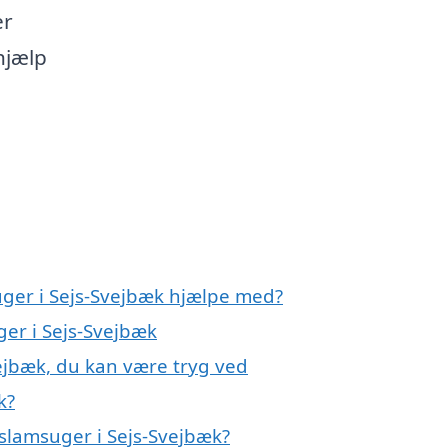
er
hjælp
uger i Sejs-Svejbæk hjælpe med?
ger i Sejs-Svejbæk
vejbæk, du kan være tryg ved
k?
slamsuger i Sejs-Svejbæk?