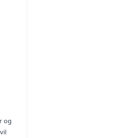
r og
vil