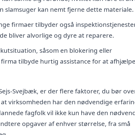
En slamsuger kan nemt fjerne dette materiale.
e firmaer tilbyder også inspektionstjenester
de bliver alvorlige og dyre at reparere.
kutsituation, såsom en blokering eller
irma tilbyde hurtig assistance for at afhjælp
ejs-Svejbæk, er der flere faktorer, du bør ove
e, at virksomheden har den nødvendige erfari
ddannede fagfolk vil ikke kun have den nødven
håndtere opgaver af enhver størrelse, fra små
æg.