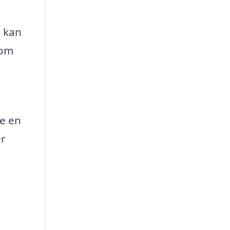
e kan
som
re en
er