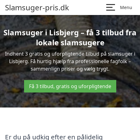
Slamsuger-pris.dk
Menu
Slamsuger i Lisbjerg – få 3 tilbud fra
lokale slamsugere
Indhent 3 gratis og uforpligtende tilbud på slamsuger i
Lisbjerg. Få hurtig hjælp fra professionelle fagfolk –
sammenlign priser og vælg trygt.
Få 3 tilbud, gratis og uforpligtende
Er du på udkig efter en pålidelig