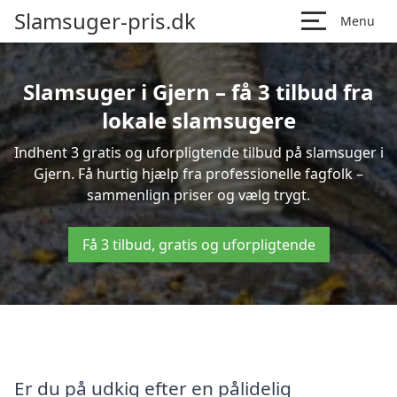
Slamsuger-pris.dk
Menu
Slamsuger i Gjern – få 3 tilbud fra
lokale slamsugere
Indhent 3 gratis og uforpligtende tilbud på slamsuger i
Gjern. Få hurtig hjælp fra professionelle fagfolk –
sammenlign priser og vælg trygt.
Få 3 tilbud, gratis og uforpligtende
Er du på udkig efter en pålidelig