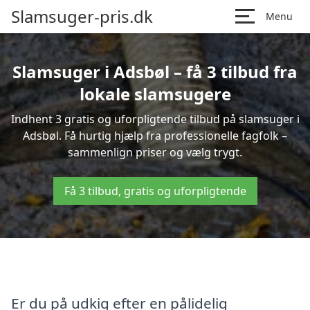
Slamsuger-pris.dk
Menu
Slamsuger i Adsbøl – få 3 tilbud fra
lokale slamsugere
Indhent 3 gratis og uforpligtende tilbud på slamsuger i
Adsbøl. Få hurtig hjælp fra professionelle fagfolk –
sammenlign priser og vælg trygt.
Få 3 tilbud, gratis og uforpligtende
Er du på udkig efter en pålidelig